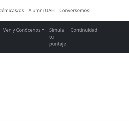
démicas/os
Alumni UAH
Conversemos!
Ven y Conócenos
Simula
Continuidad
tu
puntaje