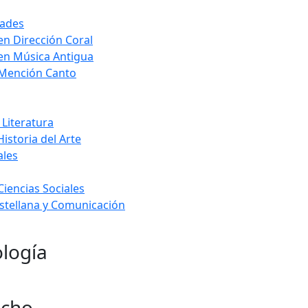
dades
en Dirección Coral
 en Música Antigua
 Mención Canto
 Literatura
Historia del Arte
ales
Ciencias Sociales
stellana y Comunicación
ología
echo