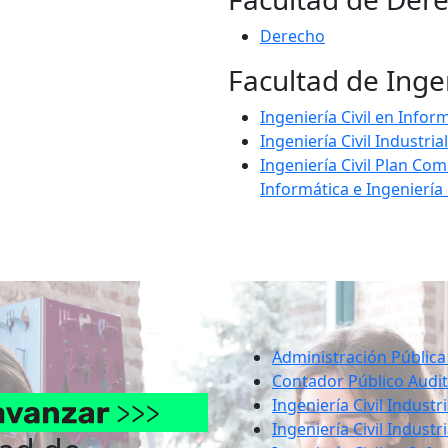
Derecho
Facultad de Inge
Ingeniería Civil en Infor
Ingeniería Civil Industrial
Ingeniería Civil Plan Co
Informática e Ingeniería C
Administración Pública
Contador Público Audit
Ingeniería Civil Industr
Ingeniería Civil Industr