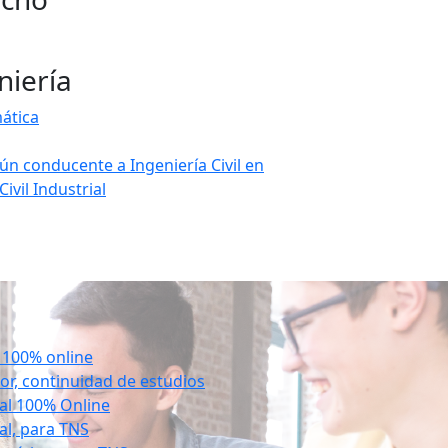
niería
mática
mún conducente a Ingeniería Civil en
ivil Industrial
 100% online
or, continuidad de estudios
ial 100% Online
ial, para TNS