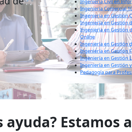
dad de
Ingeniería Civil en Inf
Ingeniería Comercial 1
Ingeniería en Gestión 
Ingeniería en Gestión
Ingeniería en Gestión 
Online
Ingeniería en Gestión 
Ingeniería en Gestión 
Ingeniería en Gestión 
Ingeniería en Gestión y
Pedagogía para Profes
s ayuda? Estamos aq