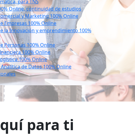
ormática, para TNS
00% Online, continuidad de estudios
Comercial y Marketing 100% Online
 de Empresas 100% Online
de la Innovación y emprendimiento 100%
de Personas 100% Online
Financiera 100% Online
Logística 100% Online
 Analítica de Datos 100% Online
ionales
uí para ti