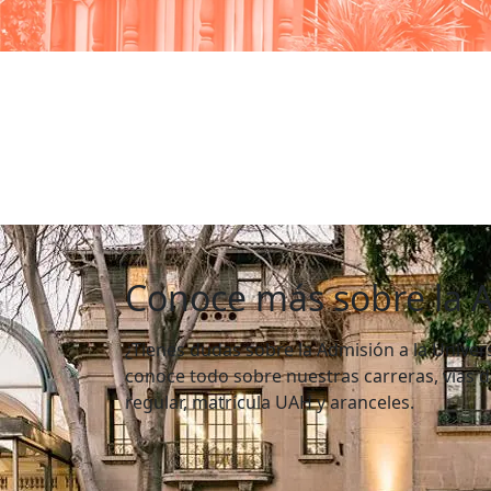
Conoce más sobre la 
¿Tienes dudas sobre la Admisión a la Univer
conoce todo sobre nuestras carreras, vías d
regular, matrícula UAH y aranceles.