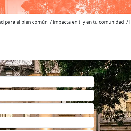
mún
/ impacta en ti
y en tu comunidad
/ la tecnología no solo