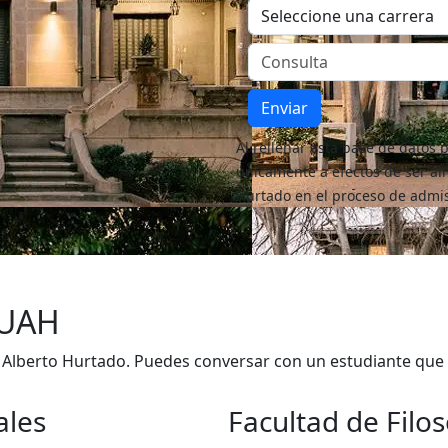
Enviar
Al rellenar esta base de datos 
únicamente a efectos de ser al
Hurtado en el proceso de admi
 UAH
d Alberto Hurtado. Puedes conversar con un estudiante que 
ales
Facultad de Filo