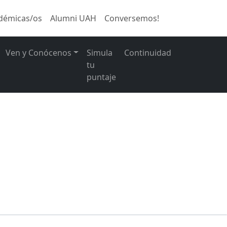
démicas/os
Alumni UAH
Conversemos!
Ven y Conócenos
Simula
Continuidad
tu
puntaje