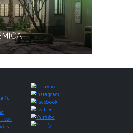
a Tu
as
s UAH
adas