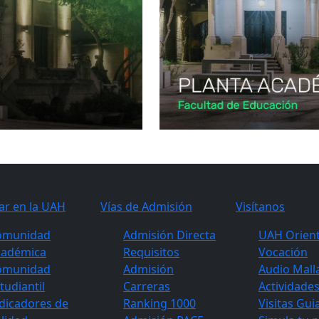
ar en la UAH
Vías de Admisión
Visítanos
omunidad
Admisión Directa
UAH Orient
cadémica
Requisitos
Vocación
omunidad
Admisión
Audio Mall
tudiantil
Carreras
Actividade
dicadores de
Ranking 1000
Visitas Gui