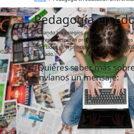
Pedagogía en Edu
//Cuando los colegios se preparan para una 
diferentes esperan profesores convencidos 
diversidad es el principio de la carrera de E
Hurtado.
¿Quieres saber más sobre
Envíanos un mensaje: