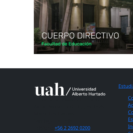
Estudi
C
Universidad Alberto Hurtado
A
Avda. Bernardo O’Higgins 1825
C
Metro Los Héroes
Es
Santiago de Chile
In
Teléfono
+56 2 2692 0200