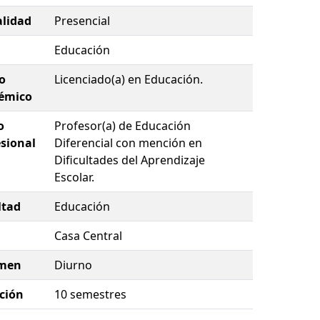
lidad
Presencial
Educación
o
Licenciado(a) en Educación.
émico
o
Profesor(a) de Educación
esional
Diferencial con mención en
Dificultades del Aprendizaje
Escolar.
ltad
Educación
Casa Central
men
Diurno
ción
10 semestres