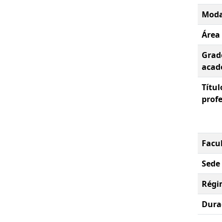
Moda
Área
Grad
acad
Títul
prof
Facu
Sede
Régi
Dura