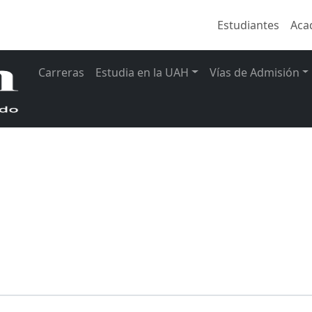
Estudiantes
Aca
Carreras
Estudia en la UAH
Vías de Admisión
l