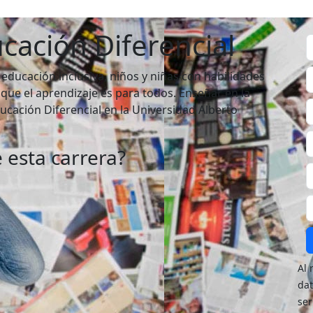
cación Diferencial
educación inclusiva, niños y niñas con habilidades
que el aprendizaje es para todos. Enseñar en la
ducación Diferencial en la Universidad Alberto
 esta carrera?
Al 
dat
ser