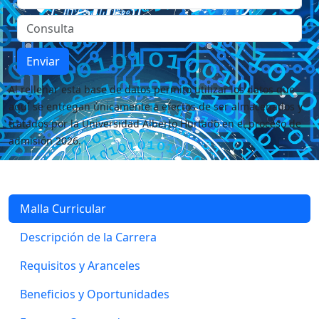
Enviar
Al rellenar esta base de datos permito utilizar los datos que
aquí se entregan únicamente a efectos de ser almacenados y
tratados por la Universidad Alberto Hurtado en el proceso de
admisión 2026.
Malla Curricular
Descripción de la Carrera
Requisitos y Aranceles
Beneficios y Oportunidades