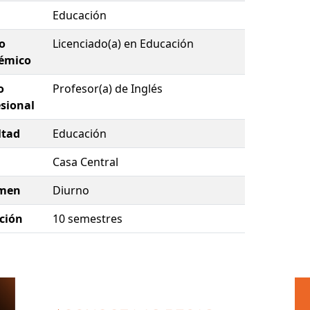
Educación
o
Licenciado(a) en Educación
émico
o
Profesor(a) de Inglés
esional
ltad
Educación
Casa Central
men
Diurno
ción
10 semestres