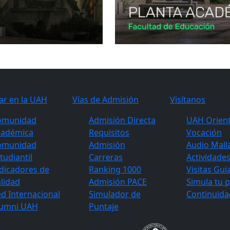
ar en la UAH
Vías de Admisión
Visítanos
omunidad
Admisión Directa
UAH Orient
cadémica
Requisitos
Vocación
omunidad
Admisión
Audio Mall
tudiantil
Carreras
Actividade
dicadores de
Ranking 1000
Visitas Gui
lidad
Admisión PACE
Simula tu 
d Internacional
Simulador de
Continuida
lumni UAH
Puntaje