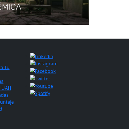
a Tu
as
s UAH
adas
puntaje
d