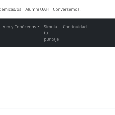
démicas/os
Alumni UAH
Conversemos!
Ven y Conócenos
Simula
Continuidad
tu
puntaje