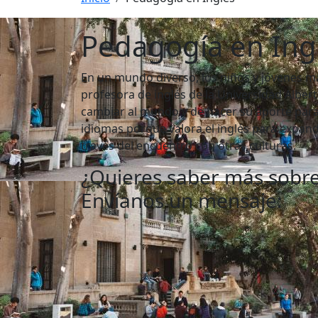
Pedagogía en Ing
En un mundo diverso, los niños y jóvenes m
profesora de inglés de la Universidad Albert
cambiar al mundo y de hacer su aporte para e
idiomas porque valora el inglés para expan
través del encuentro con otras culturas.
¿Quieres saber más sobre
Envíanos un mensaje: