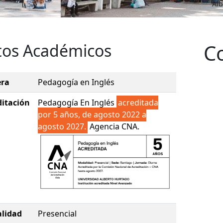
Alb
C
tos Académicos
era
Pedagogía en Inglés
ditación
Pedagogía En Inglés
acreditada
por 5 años, de agosto 2022 a
agosto 2027.
Agencia CNA.
lidad
Presencial