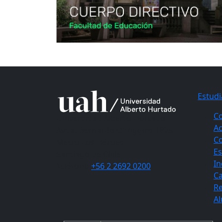
Estudi
C
Universidad Alberto Hurtado
A
Avda. Bernardo O’Higgins 1825
C
Metro Los Héroes
Es
Santiago de Chile
In
Teléfono
+56 2 2692 0200
Ca
Re
A