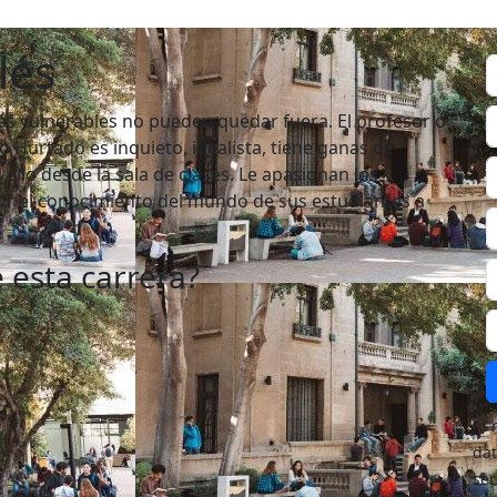
lés
ás vulnerables no pueden quedar fuera. El profesor o
o Hurtado es inquieto, idealista, tiene ganas de
llo desde la sala de clases. Le apasionan los
dir el conocimiento del mundo de sus estudiantes a
 esta carrera?
Al 
dat
ser