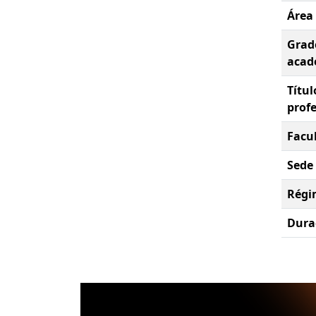
Área
Grad
acad
Títul
prof
Facu
Sede
Régi
Dura