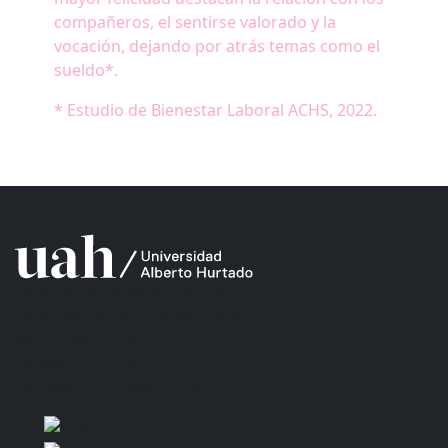
compañeros, el sentirse valorado y la
vocación, dejando por atrás temas como el
sueldo*.
* Estudio de Bienestar Laboral ACHS, 2022.
Universidad Alberto Hurtado
Avda. Bernardo O’Higgins 1825
Metro Los Héroes
Santiago de Chile
Teléfono
+56 2 2692 0200