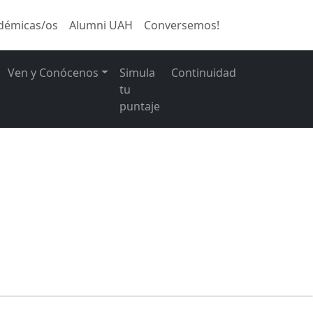
démicas/os
Alumni UAH
Conversemos!
Ven y Conócenos
Simula
Continuidad
tu
puntaje